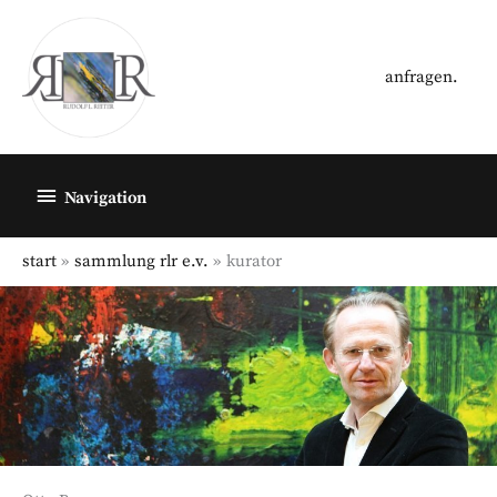
Zum
Inhalt
springen
anfragen.
Below
Navigation
Header
start
sammlung rlr e.v.
kurator