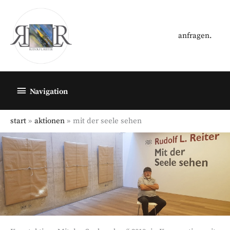
Zum
Inhalt
springen
anfragen.
Below
Navigation
Header
start
aktionen
mit der seele sehen