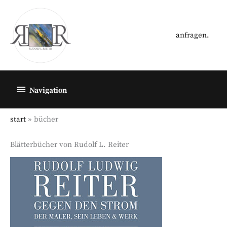
Zum
Inhalt
springen
anfragen.
Below
Navigation
Header
start
bücher
Blätterbücher von Rudolf L. Reiter