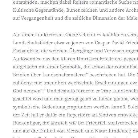
entstanden, machen dabei Reiters romantische Suche 
Kultische Gegenstände, Runenzeichen und andere Archet
auf Vergangenheit und die zeitliche Dimension der Male
Auf einer konkreteren Ebene scheint es leichter zu sein
Landschaftsbilder etwa zu jenen von Caspar David Friedric
Farbauftrag, die weichen Übergänge und Verwischungen
Auflösendes, das den klaren Umrissen Friedrichs gegenüb
aufgeladen mit einer Symbolik, die schon der romantis
Briefen über Landschaftsmalerei“ beschrieben hat. Die N
zuhöchst nur unendlich wechselnde Erscheinungen ewi
4
Gott nennen“.
Und deshalb forderte er eine Landschafts
geachtet wird und man genug getan zu haben glaubt, wen
symbolische Bedeutung empfunden werden kann3. Solche
der Zeit hat er dafür ein Repertoire an Motiven entwicke
Rückenfigur, die ähnlich wie bei Friedrich stellvertrete
und auf die Einheit von Mensch und Natur hindeutet; di