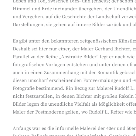
Leben und Tod, zwischen Dies- und Jenseits; der schon
Himmel und Erde ineinander übergehen, der Unendlichke
und Vergehen, auf die Geschichte der Landschaft verwei
Darstellungen, sie gehen auf innere Bilder zurück und bl
Es gibt unter den bekannteren zeitgenössischen Künstler
Deshalb sei hier nur einer, der Maler Gerhard Richter, e
Parallel zu der Reihe „Abstrakte Bilder“ legt er nach wi
fotografischen Vorlagen entstehen und unter denen oft 
auch in einen Zusammenhang mit der Romantik gebrach
diesen unscharf erscheinenden Fotovermalungen und -
Fotografie bestimmend. Ein Bezug zur Malerei Rudolf L. 
nicht festzustellen, in denen Richter mit großen Rakeln
Bilder legen die unendliche Vielfalt als Möglichkeit offe
Maler der Postmoderne gelten, wo Rudolf L. Reiter wie 
Anfangs war es die informelle Malerei der 40er und 50er 