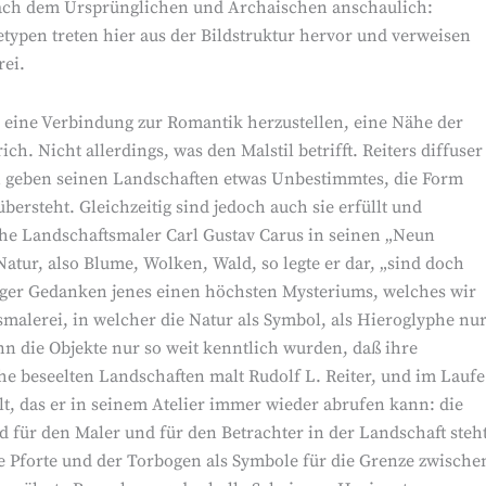
nach dem Ursprünglichen und Archaischen anschaulich:
ypen treten hier aus der Bildstruktur hervor und verweisen
rei.
, eine Verbindung zur Romantik herzustellen, eine Nähe der
h. Nicht allerdings, was den Malstil betrifft. Reiters diffuser
 geben seinen Landschaften etwas Unbestimmtes, die Form
ersteht. Gleichzeitig sind jedoch auch sie erfüllt und
che Landschaftsmaler Carl Gustav Carus in seinen „Neun
atur, also Blume, Wolken, Wald, so legte er dar, „sind doch
ger Gedanken jenes einen höchsten Mysteriums, welches wir
malerei, in welcher die Natur als Symbol, als Hieroglyphe nu
n die Objekte nur so weit kenntlich wurden, daß ihre
 beseelten Landschaften malt Rudolf L. Reiter, und im Laufe
lt, das er in seinem Atelier immer wieder abrufen kann: die
nd für den Maler und für den Betrachter in der Landschaft steh
e Pforte und der Torbogen als Symbole für die Grenze zwische