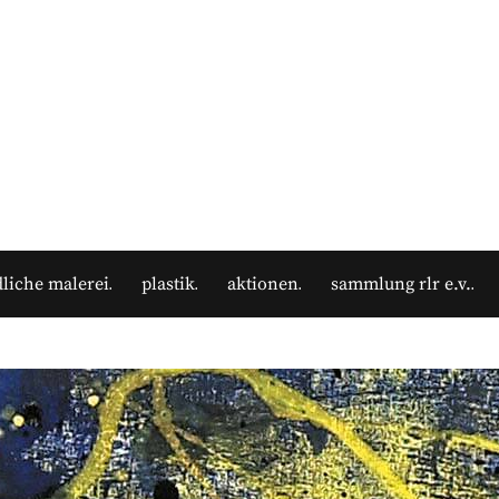
liche malerei
plastik
aktionen
sammlung rlr e.v.