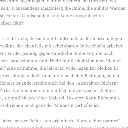
 erwähnte Regenbogen; der helle Schein am Horizont, wo
it, Transzendenz imaginiert; die Ruine, die auf das Werden
st. Reiters Landschaften sind keine topografischen
eiben fiktiv.
n nicht viele, die sich mit Landschaftsmalerei beschäftigen.
rwähnt, der ebenfalls mit scheinbaren Stilwechseln arbeitet:
e vor vordergründig gegenständliche Bilder vor, die nach
auch Landschaften sind. Nicht nur deshalb hat man Richter
5
t,
eine Annahme, die leicht zu widerlegen ist: bleiben in
verwischungen doch immer die medialen Bedingungen der
Reiters ist andererseits auch bei den „Abstrakten Bildern“
 Farbschichten übereinander legt und verwischt. Richters
n, sie sind Malerei über Malerei. Insofern kann Richter als
beschrieben noch ganz der Moderne verhaftet ist.
Jahre, an der Reiter sich orientierte: Vom „action painter“