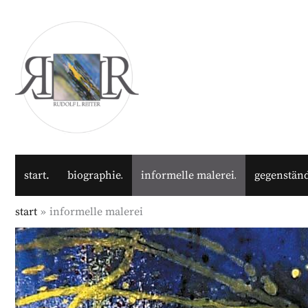
Zum
Inhalt
springen
start
biographie
informelle malerei
gegenständ
start
informelle malerei