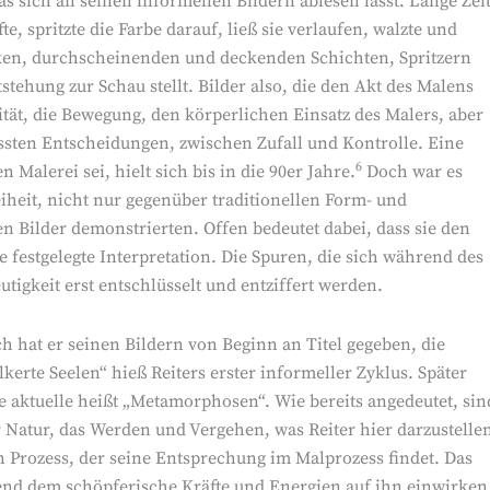
s sich an seinen informellen Bildern ablesen lässt. Lange Zei
e, spritzte die Farbe darauf, ließ sie verlaufen, walzte und
ecken, durchscheinenden und deckenden Schichten, Spritzern
stehung zur Schau stellt. Bilder also, die den Akt des Malens
tät, die Bewegung, den körperlichen Einsatz des Malers, aber
sten Entscheidungen, zwischen Zufall und Kontrolle. Eine
6
n Malerei sei, hielt sich bis in die 90er Jahre.
Doch war es
iheit, nicht nur gegenüber traditionellen Form- und
n Bilder demonstrierten. Offen bedeutet dabei, dass sie den
 festgelegte Interpretation. Die Spuren, die sich während des
igkeit erst entschlüsselt und entziffert werden.
och hat er seinen Bildern von Beginn an Titel gegeben, die
erte Seelen“ hieß Reiters erster informeller Zyklus. Später
ie aktuelle heißt „Metamorphosen“. Wie bereits angedeutet, sin
Natur, das Werden und Vergehen, was Reiter hier darzustelle
en Prozess, der seine Entsprechung im Malprozess findet. Das
hrend dem schöpferische Kräfte und Energien auf ihn einwirken