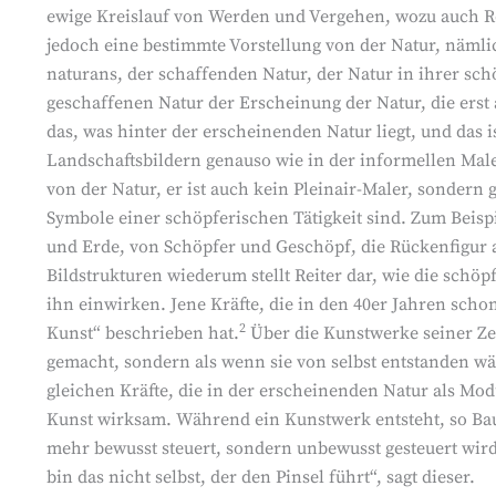
ewige Kreislauf von Werden und Vergehen, wozu auch Rei
jedoch eine bestimmte Vorstellung von der Natur, nämli
naturans, der schaffenden Natur, der Natur in ihrer sch
geschaffenen Natur der Erscheinung der Natur, die erst 
das, was hinter der erscheinenden Natur liegt, und das i
Landschaftsbildern genauso wie in der informellen Male
von der Natur, er ist auch kein Pleinair-Maler, sondern 
Symbole einer schöpferischen Tätigkeit sind. Zum Beis
und Erde, von Schöpfer und Geschöpf, die Rückenfigur 
Bildstrukturen wiederum stellt Reiter dar, wie die sch
ihn einwirken. Jene Kräfte, die in den 40er Jahren scho
2
Kunst“ beschrieben hat.
Über die Kunstwerke seiner Zei
gemacht, sondern als wenn sie von selbst entstanden wär
gleichen Kräfte, die in der erscheinenden Natur als Mo
Kunst wirksam. Während ein Kunstwerk entsteht, so Baum
mehr bewusst steuert, sondern unbewusst gesteuert wird
bin das nicht selbst, der den Pinsel führt“, sagt dieser.