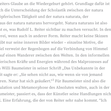
ters Glaube an die Wiedergeburt gehört. Grundlage dafür ist
ch die Unterscheidung der Scholastik zwischen der natura
öpferischen Tätigkeit und der natura naturata, der
aus der natura naturans hervorgeht. Natura naturans ist also
st es, was Rudolf L. Reiter sichtbar zu machen versucht. In de
rei, wenn auch in anderer Form. Reiter macht keine Skizzen
gibt nur seine inneren Bilder wieder – einzelne Motive, die
piel verweist der Regenbogen auf die Verbindung von Himmel
auf einen Wanderer zwischen den Welten. In den informellen
öpferischen Kräfte und Energien während des Malprozesses auf
n Willi Baumeister in seiner Schrift „Das Unbekannte in der
t sagte er: „Sie sehen nicht aus, wie wenn sie von jemand
3
en. Natur hat sich geäußert.“
Für Baumeister sind also die
dulation und Metamorphose des Absoluten walten, auch in der
eister, passiert es, dass der Künstler seine Handlungen nich
. Eine Erfahrung, die der von Reiter sehr nahe kommt. “Ich