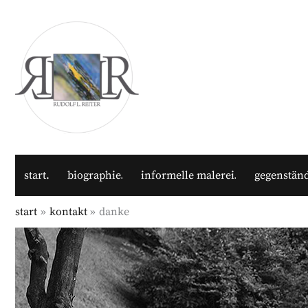
Zum
Inhalt
springen
start
biographie
informelle malerei
gegenständ
start
kontakt
danke