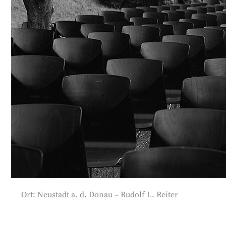
Ort: Neustadt a. d. Donau – Rudolf L. Reiter